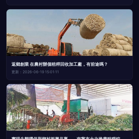
返鄉創業 在農村辦個秸稈回收加工廠，有前途嗎？
更新：2026-06-19 15:01:11
實現生態環保與鄉村振興共贏——南寧市大力推廣秸稈綜合利用技術成效突出