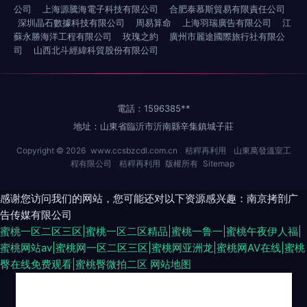
公司
上海源騰海電子科技有限公司
合肥泰慕斯貿易有限責任公司
深圳晶石數據科技有限公司
周易算命
上海羽瑞廣告有限公司
江
蘇永勝海洋工程有限公司
玫瑰之約
廣州市麗途國際旅行社有限公
司
山西北斗經緯科貿股份有限公司
電話：1596385**
地址：山東省臨沂市沂南縣辛集鎮城子莊
Copyright © 2026
www.ccsbzcdl.com.cn
秸稈再利用
山東萬發溫室工
程有限公司
秸稈再利用
版權所有
Sitemap
感谢您访问我们的网站，您可能还对以下资源感兴趣：南京拷剖广
告传媒有限公司
蜜桃一区二区三区|蜜桃一区二区精品|蜜桃一鲁一|蜜桃午夜伊人福|
蜜桃网站av|蜜桃网一区二区三区|蜜桃网亚洲龙|蜜桃网AV在线|蜜桃
臀在线免费观看|蜜桃臀微拍二区
网站地图
国产情侣色图 欧美人妖别类 玖玖麻豆 九1看片 亚洲国产福利网址 青娱乐论