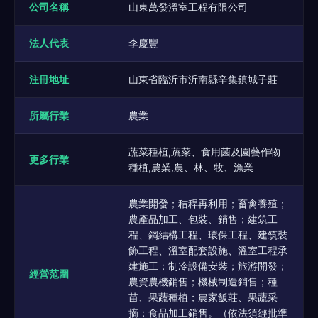
公司名稱
山東萬發溫室工程有限公司
法人代表
李慶豐
注冊地址
山東省臨沂市沂南縣辛集鎮城子莊
所屬行業
農業
蔬菜種植,蔬菜、食用菌及園藝作物
更多行業
種植,農業,農、林、牧、漁業
農業開發；秸稈再利用；畜禽養殖；
農產品加工、包裝、銷售；建筑工
程、鋼結構工程、環保工程、建筑裝
飾工程、溫室配套設施、溫室工程承
建施工；制冷設備安裝；旅游開發；
經營范圍
農資農機銷售；機械制造銷售；種
苗、果蔬種植；農家飯莊、果蔬采
摘；食品加工銷售。（依法須經批準