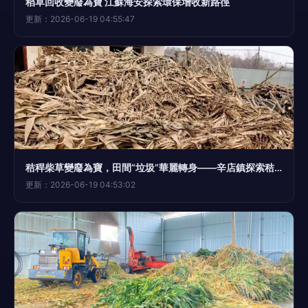
稻草回收變廢為寶 江蘇海安探索環保增收新路徑
更新：2026-06-19 04:55:47
秸稈柴草變廢為寶，田間“垃圾”華麗轉身——辛店鎮探索秸稈再利用新路徑
更新：2026-06-19 04:53:02