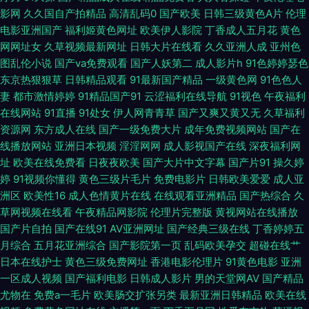
片网站入口 超碰好屌色 豆花免费入口 欧美性爱V 伊人AⅤ网 黑人另类AV 性
影网
久久国自产拍精品
高清乱码0
国产欧美
日韩三级黄色A片
伦理
电影亚洲国产
福利姬黄色网址
欧美伊人影院
丁香成人五月花
黄色
交歐美在綫觀看 黄色网网址 三级在线网址 av久色 欧韩精品成人6 91尤物国
网网址女
久草视频最新网址
日韩大片在线看
久久亚洲人成
亚州色
图乱伦小说
国产va免费观看
国产人妖第二
成人影片h
91色婷婷瑟色
产视频 九九资源导航在线观看 91大神精选 囯产精品久久www 91网址视频
东京热狠狠草
日韩精品观看
91最新国产精品
一级黄色网
91色色人
妻
都市激情婷婷
91精品国产91
云涩福利在线导航
91视色
午夜福利
国产精品久久国产欧美 自慰917813色 俺去啦俺去射 天堂电影伦理片日本 91
在线网站
91直播
91处女
伊人网青青草
国产又爽又黄又无
久草福利
资源网
东方成人在线
国产一级免费大片
成年免费视频网站
国产在
看片网页版 蜜乳影院 日韩无码日B 久久亚洲日韩国产欧 色窝窝精品国产日
线播放网站
亚洲日本视频
淫淫网网
成人影视国产在线
深夜福利网
址
欧美在线免费看
日夜夜欧美
国产大片中文字幕
国产片91
操久婷
韩在线 国产综合五区在线 欧洲亚洲日本国产黄 91免免费视频黄 欧美老女人
婷
91视频你懂得
黄色三级片毛片
免费电影片
日韩欧美爱爱
成人亚
洲区
欧美性16
成人色情黄片在线
在线观看亚洲精品
国产热综合
久
的BB 五月花导航 老湿机福利96 午夜影院成人网站免费 久久艹激情 下载磁
草网视频在线看
午夜精品网影院
伦理片完整版
黄视网站在线播放
国产片自拍
国产在线91
AV亚洲网址
国产经典三级在线
丁香婷婷五
力链接 黄色91网 六月天婷婷视频 国产精品品 91韩国露脸视频 在线看视频的
月综合
五月花亚洲综合
国产影院第一页
乱码欧美孕交
超碰在线艹
日本在线护士
黄色三级免费网址
香港电影伦理片
91黄色电影
亚洲
一区成人视频
国产福利电影
日韩成人影片
男的天堂网AV
国产精品
网站 成人自拍网 www青草传媒 久草美女视频 尤物成人在线 精品国产网站
尤物在
免费a一毛片
欧美肠交扩张另类
最新亚洲日韩精品
欧美在线