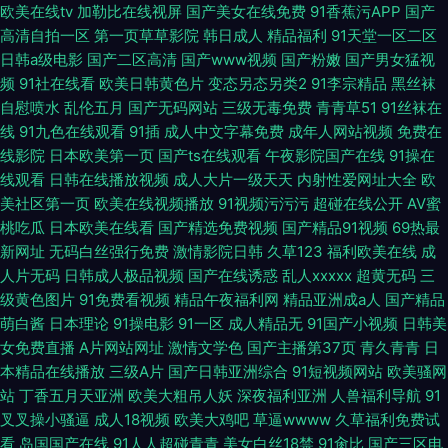
欧美在线tv
加勒比在线视屏
国产美女在线免费
91香蕉污APP
国产
高清自拍一区
第一页草草影院
韩日成人
精品福利
91天堂一区二区
日韩a级电影
国产二区高清
国产www视频
国产粉嫩
国产男女猛视
频
91社在线看
欧美日韩黄色片
变态另态另类2
91李宗精品
黑丝袜
自慰喷水
乱伦五月
国产无码网站
三级无毒免费
青青草51
91丝袜在
线
91九色在线观看
91插
成人中文字幕免费
成年人网站视频
免费在
线影院
日本欧美第一页
国产ts在线观看
午夜影院国产在线
91操在
线观看
日韩在线播放视频
成人大片一级天天
内射性爱网址大全
欧
美社区第一页
欧美在线视频播放
91视频污污污
超碰在线公开
AV蜜
桃吃瓜
日本欧美在线看
国产精选免费视频
国产精品91视频
69热最
新网址
无码白丝强行免费
激情影院日韩
久草123
福利欧美在线
成
人片无码
日韩成人极品视频
国产在线诱惑
乱人xxxxx
超黄无码
三
级黄色图片
91免费看视频
精品午夜福利网
精品亚洲成a人
国产精品
萌白酱
日本理论
91操电影
91一区
成人精品无
91国产小视频
日韩美
女免费直播
A片网站网址
激情文学色
国产主播第37页
青久青青
日
本精品在线播放
三级A片
国产日韩亚洲综合
91短视频网站
欧美骚网
站
丁香五月天亚洲
欧美大粗吊人妖
深夜福利亚洲
人兽福利导航
91
叉叉操小骚逼
成人18视频
欧美大鸡吧
草逼wwww
久草福利免费试
看
岛国国产在线
91人人超碰青青
美女白丝18禁
91肏比
国产三区电