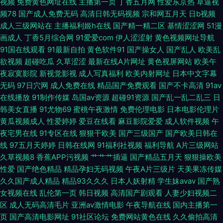
视频
免费黄色网址在线
主播第一页
丁香五月网
性爱东京热
草逼视
色情看片网站 少妇天堂 欧美日韩专区 日韩肏逼无码 久久福利社 三级三级AV
频78
国产成人免费无码
高清日韩无码视频
宗和网五月天
日b视频
成人三级网站在
主播福利姬h在线
国产精一精二区
基情涩涩网
51漫
导航 久久精品一久久国产 综合色网五月天 91网站免费高清视频入口 超碰人
画成人
丁香5月综合网
91爱爱com
伊人涩涩射
黄色视频网址导航
91国在线观看
91最新自拍
黄色软件91
国产操女人
国产乱人
欧美乱
人插人妻 人人操人人肏 综合激情网 99有免费精品 51天草草 黑丝AV网 亚洲
欲视频
超碰吃瓜
久草涩涩
最新在线A片网址
黄色视屏网站
欧美午
夜寂寞影院
新视觉影视
成人写真福利
欧美内射网址
日本中文字幕
无码高清视频 自偷自拍做爱 天天综合视频 伊人91在线观看 国产九九视频 国
无码
97日穴网
成人免费在线
精品国产免费观看
国产不卡高清
91av
在线播放
91制作传媒
岛国av资源
超碰91资源
国产乱一乱二乱三
日
产精品综合在线 91叉视频 日本不卡高清视频在线 久久九九少妇毛片 日韩中
韩美女直播
91尤物69
蜜桃午夜激情
免费伦理电影
日本电影伦理片
黄瓜视频成人
性爱婷婷
爱豆在线看
麻豆影院爱爱
成人软件视频
午
文字幕豆花 福利片导航 看免费电影网站 精品国产福利主播 91次元视黄 萌白
夜宅男在线
91专区在线
狠狠干欧美
国产三级国产
国产欧美日韩在
线
97五月天婷婷
日韩在线网
91福利社视频
福利导航
A片三级网站
酱一线天自慰 国产人妻自拍 超碰少妇 久久国产免费三级 亚洲人成品爱网品
久草视频8
香蕉APP污视频
艹艹艹插逼
国产精品五月天
狠狠操欧美
性爱
国产绝色精品
精品孕妇无码视频
午夜A片三级片
天美果冻传媒
www.久爱爱.com 欧美韩日在线一卡二卡 天堂v人妻欧美另类 免费在线观看
久久国产成人精品
精品93久久久
日本人妖射精
学生妹avav
国产熟
女视频在线
乱伦第一页
韩日视频
高清国产剧观看
人妻少妇视频二
网站 色情小视频 日韩图区 国产TS直男 九一羞羞网站 人妖欧美兽 亚洲欧美
区
成人无码高清毛片
亚洲av激情电影
午夜导航在线
国内主播第一
页
国产高清电影网址
91社区论坛
免费网站黄色在线
久久偷拍高清