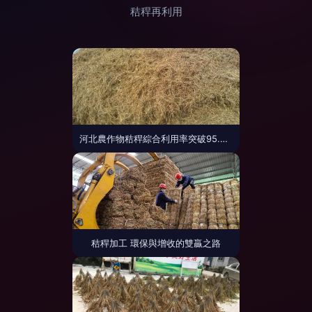
秸稈再利用
河北農作物秸稈綜合利用率突破95.6%，綠色循環助力鄉村振興
秸稈加工 環保與增收的雙贏之路