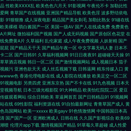
品
性欧美ⅩⅩⅩⅩ乱
欧美色色六月天
91影视网
午夜伦不卡
加勒比性
爱网
青草国产在线视频
亚洲国产精品导航
欧美色淫
波多野结依电
草莓 成人一区二区视频网站 日韩专区第一页在线 亚洲色图免费在线 97在线
影
91狠狠撸
成人深夜电影
精品国产美女剃毛
加勒比熟女
91碰在线
欧美裸模
萌白酱国产一区
美国一级AV
国产人在线成免费
免费黄色
综合 婷婷免费精品午夜 欧美成人另类综合 玖玖玖成人 国产色av 黑丝亚洲
A片网址
微拍福利国产视频
国产人成无码视频
国产原创区色花堂
在
线免费黄A片
久草福利
乱伦家庭
成人午夜免费视频
人妖射精
国产
电影天堂免费迅雷下载 成人国产免费 AV男人 深夜电影 伊人网在线视频 久久
屁屁
国产精品天干天
国产精品午夜一区
中文字幕无码人妻
日本不
卡二区
国产日韩91
久草福利视频网
91日日夜夜91
超碰碰天天操
91
草在线观看网站 九一黄站福利导航 AV免费观 日本人妻一区二区三区 天堂网
草草酒店视频
韩日一区二区
国产激情视频网站
成人视频日本
茄子
视频污
亚洲色欲天天
成人丝瓜视频下载
日韩逼网
精东传媒入口
黄
加勒比亚洲色图 精品蜜桃九九 bt之家最新网站地址 超碰在线97人人 欧洲AV
wwww色
香港伦理电影在线
成人影院在线播放
欧美足交一区二区
91视频电影
另类四虎
亚洲东京热
国产不卡在线
91九色视频
日本天
在线老A 少妇在线不卡观看a 51AVTV导航 精品精品产品精品 AV福利午夜导
堂视频导航
日本三级光棍影院
91大神精品
欧美怡红院院二区
爱豆
传媒观看网站
综合日韩欧美
草逼网首页
国产日韩精品91
91视频网
航 www国产精品噜噜 欧美中日韩99 婷婷久久精品一二 国产精品原创 欧美
站在线
69性影院
福利资源在线
91自拍最新网址
青青草国产成人
黄
色岛国网站
欧美一xxxxx
欧美gayv
91色情激情网
中国韩国日本高
日韩国产色色 深夜福利影院 操碰在线免费观看 久久九九9热免费视频 中日韩
清
国产国产一区
亚洲欧洲成人
日韩在线
久久国产影视综合
欧美69
潮喷
伦理片app下载
激情视频国产精品
91草莓久草超碰
成人性爱
精品一二三 超碰人人妻人人操 日韩爱爱综合网 91n影音资源网 狠狠干亚洲