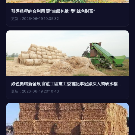
引導秸稈綜合利用 讓“生態包袱”變“綠色財富”
更新：2026-06-19 10:05:32
綠色循環新發展 官莊工區黨工委書記李冠淑深入調研水稻基地與秸稈綜合利用
更新：2026-06-19 20:10:43