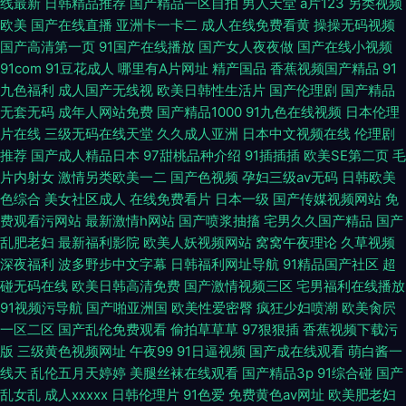
线最新
日韩精品推荐
国产精品一区自拍
男人天堂
a片123
另类视频
欧美
国产在线直播
亚洲卡一卡二
成人在线免费看黄
操操无码视频
国产高清第一页
91国产在线播放
国产女人夜夜做
国产在线小视频
91com
91豆花成人
哪里有A片网址
精产国品
香蕉视频国产精品
91
九色福利
成人国产无线视
欧美日韩性生活片
国产伦理剧
国产精品
无套无码
成年人网站免费
国产精品1000
91九色在线视频
日本伦理
片在线
三级无码在线天堂
久久成人亚洲
日本中文视频在线
伦理剧
推荐
国产成人精品日本
97甜桃品种介绍
91插插插
欧美SE第二页
毛
片内射女
激情另类欧美一二
国产色视频
孕妇三级av无码
日韩欧美
色综合
美女社区成人
在线免费看片
日本一级
国产传媒视频网站
免
费观看污网站
最新激情h网站
国产喷浆抽搐
宅男久久国产精品
国产
乱肥老妇
最新福利影院
欧美人妖视频网站
窝窝午夜理论
久草视频
深夜福利
波多野步中文字幕
日韩福利网址导航
91精品国产社区
超
碰无码在线
欧美日韩高清免费
国产激情视频三区
宅男福利在线播放
91视频污导航
国产啪亚洲国
欧美性爱密臀
疯狂少妇喷潮
欧美肏屄
一区二区
国产乱伦免费观看
偷拍草草草
97狠狠插
香蕉视频下载污
版
三级黄色视频网址
午夜99
91日逼视频
国产成在线观看
萌白酱一
线天
乱伦五月天婷婷
美腿丝袜在线观看
国产精品3p
91综合碰
国产
乱女乱
成人xxxxx
日韩伦理片
91色爱
免费黄色av网址
欧美肥老妇