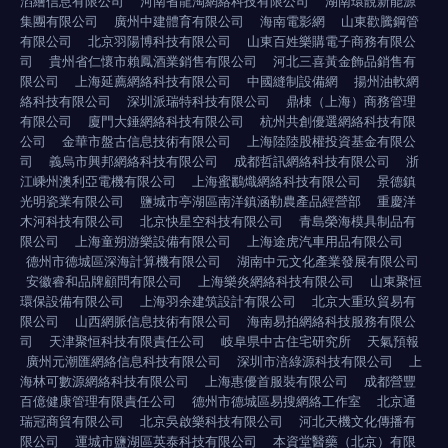
滔繪信息有限公司
河南省龍淘網絡科技有限公司
湖南環靚新能源
集團有限公司
廣州中建體育有限公司
海南電影網
山東歡騰鋼管
有限公司
北京羽陽博科技有限公司
山東百姓樂購電子商務有限公
司
貴州省仁懷市賴鳳酒業銷售有限公司
河北三喜黃金飾品銷售有
限公司
上海延薦網絡科技有限公司
中國縫制設備網
揚州油軟網
絡科技有限公司
深圳派瑞特科技有限公司
鼎棟（上海）商務管理
有限公司
廈門大錘網絡科技有限公司
杭州共創優選網絡科技有限
公司
金華市盤古信息技術有限公司
上海陸陸股權投資基金有限公
司
義烏市興邦網絡科技有限公司
成都哲訊網絡科技有限公司
浙
江嵊州澳利亞電機有限公司
上海蜜鸝熾網絡科技有限公司
景德鎮
光明瓷業有限公司
鹽城市亭湖區南洋鎮涵勒農產品經營部
重慶洋
木河科技有限公司
北京快星空科技有限公司
青島榮海模具制品有
限公司
上海童朔游樂設備有限公司
上海途虎汽車用品有限公司
德州市德城區深海計算機有限公司
湖南中元文化產業發展有限公司
安徽睿和品牌顧問有限公司
上海樂炎網絡科技有限公司
山東聚恒
環保設備有限公司
上海羽余建筑設計有限公司
北京大重玖貿易有
限公司
山西網脈信息技術有限公司
海南易拍網絡科技服務有限公
司
天津聚恒科技有限責任公司
岐阜県中古住宅研究所
天氣預報
廣州元潮匯網絡信息科技有限公司
深圳市涪綠源科技有限公司
上
海林可數源網絡科技有限公司
上海惠優首服裝有限公司
成都營豐
百億健康管理有限責任公司
德州市德城區易搜網絡工作室
北京通
瑞冠商貿有限公司
北京吳啟樂科技有限公司
河北天機文化傳播有
限公司
運城市鹽湖區英泰科技有限公司
本資堂醫藥（北京）有限