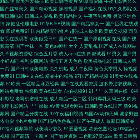
aa影院
欧美性爱插插
欧美日韩色黄片
91草莓影院
午夜电影网久久
国产丝袜美女
国产精彩视频
操碰视屏
国产福利在线
91久久影院
免
福利网 91亚洲麻豆成人最热精品 中文字幕在线第一页 麻豆爱豆果冻 欧美日
费日韩电影
日韩成人影视
欧美精品性交
午夜宅男免费
另类亚洲色
情
家庭乱伦理电影
91草B草B视频
国产精品熟女一
国产巨乳在线观
看
四虎免费91
国内精品无码短片
超碰成人操操
欧美猛交视频
西瓜
韩亚洲国产综合 另类专区色情 玖玖爱艹b av福利区 超碰97人人妻 欧美亚洲
影院在线观看
欧美做受日韩
国产在线一
国产原创视频在线
国产视
频高清
国产丝袜一区
黄色av网址大全
人妻乱视
国产成人在线网站
伦理久久中文 五月丁香在线视频一二区 九九久久亚洲视频 国产日韩欧美中
久草视频资源站
综合五月香
成人app在线
四虎试看
91男女
国产男
小鲜肉同
福利影院网站
激情五月天色色
欧美极品电影
日韩成人第
文字幕 久久精品国产中国 久草福利资源在线 成人视频免费在线 天天色图片
一页
国产日韩欧美电影
久久机热
成人午夜网
黄色天堂男人
操视频
免费91
日韩中文在线
精品中的精品
97国产精品视频
91美女在线视
午夜免费看片 AV性爱在线 老湿机深夜福利 色图福利社 草莓视频黄免费下载
频
51欧美
一区精品麻豆经典
国产在线观看资源
波多野洁衣视频
污
网站免费看
特级欧美在线观看
自拍视频91
91艹艹
久草网在线
18福
亚洲第一成人直播间 91短视频传媒 九一在在线免费观看 久草精品在线观看
利影院
老司机蜜桃在线
成人精品一区二区
韩日爆乳无码三级
欧美
伦理电影网站
艹艹操操
AV黄色观看网站
日韩欧美在线国产
新91视
成人免费三级 人妖性生活 日韩理论写着在线影院 久草资源视频 人妻免费一
频网
国产精品分类在线
97午夜福利视频
岛国AV动作无码
波多野吉
依电影
小h片免费
国产精品色色视屏
国产午夜成人
最新日韩精品
区二区 白丝美女足交 免费电影在线国产 av成人资源 九九热九九日韩无码 岛
91福利视频导航
欧美喷水影院
91爱爱视频
欧美色图论坛
91榴莲小
视频
国产高清一卡新区
国产看片资源
二色吧97资源站
欧美日韩另