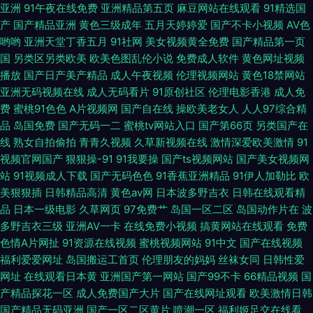
国产日韩内射 wwwCn91 青青草免费在线观看 亚洲欧美另类综合 91灰丝免
亚洲
91午夜在线免费
亚洲精品第五页
麻豆网站在线观看
91精选国
产
国产精品亚洲
黄色三级成年
五月天婷婷爱
国产不卡小视频
AV色
费观看 在线观看视频免费草莓 av导航总站 91深夜福利 白丝萝莉自慰喷浆 超
哟哟
亚洲天堂丁香五月
91社网
美女视频黄全免费
国产精品第一页
国
另类区另类欧美
欧美色图乱伦小说
免费成人软件
黄色网址视频
播放
国产日产美产精品
成人午夜视频
伦理视频网站
黄色18禁网站
碰97色色 91视频天天干天天看 国产第五页 一期二期精品视频 午夜老湿机福
亚洲无码视频在线
成人无码看片
91原创社区
伦理电影香港
成人免
费
蜜桃91色色
A片视频网
国产自在线
操欧美老女人
人人97综合精
利剧场 日韩综合色中色 亚洲国产精品99 探花自拍 97在线视频鸥洲 婷婷精品
品
岛国免费
国产无码一二
蜜桃tv网站入口
国产第66页
另类国产在
线
熟女自拍偷拍
青青久视频
久草新视频在线
激情深爱欧美激情
91
久久 少妇伦理 国产在线日韩二区 老司机黄色片 日本四海色片 AV久久人人操
视频官网国产
狠狠操-91
91我要操
国产ts视频网站
国产美女视频网
站
91视频成人下载
国产无码色色
91香蕉亚洲精品
91伊人加勒比
欧
九一在线观看视频 女优伊久在线二区 在线超碰91 黑丝美女在线观看 欧美日
美狠狠插
日韩精品高清
黄色av网
日本波多野吉衣
日韩在线观看精
品
日本一级电影
久草网页
97免费艹
岛国一区二区
岛国动作片在
波
韩大香蕉在线 操逼电影网 久久女优在线视频 婷婷丁香网成人网 91亚洲精华
多野吉衣三级
亚洲AV一卡
在线免费小视频
搞黄网站在线观看
免费
色情A片网扯
91资源在线视频
蜜桃视频网站
91中文
国产在线视频
液 蜜桃在线黄91 日韩免费看 伊人网操逼片 狼友天堂AV 欧日韩福利 成人电
福利爱爱网址
岛国搬运工首页
伦理朋友的妈妈
丝袜女同
日韩性爱
网址
在线观看日本黄
亚洲国产第一网站
国产99不卡
66精品视频
国
影黄色亚洲 久草影音先锋 欧美亚洲天堂在线 欧美穴穴色 精品熟妇在线 蜜桃
产精品探花一区
成人免费国产大片
国产在线网址观看
欧美激情日韩
国产精品无码亚洲
国产一区二区黄片
喷潮一区
福利姬足交在线看