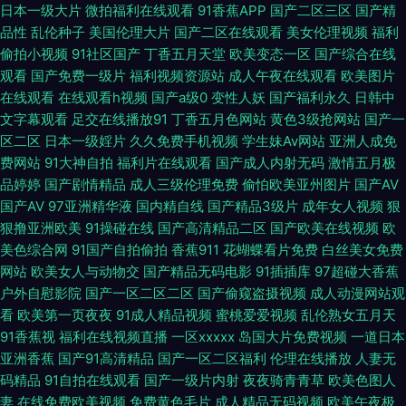
日本一级大片
微拍福利在线观看
91香蕉APP
国产二区三区
国产精
品性
乱伦种子
美国伦理大片
国产二区在线观看
美女伦理视频
福利
坛 视频在线观看免费高清 伪娘ts 欧美一期二期 玖玖热精品 青青网站 成人av
偷拍小视频
91社区国产
丁香五月天堂
欧美变态一区
国产综合在线
观看
国产免费一级片
福利视频资源站
成人午夜在线观看
欧美图片
四虎影院 人妻性交影院 www成人网络 国产资源网 欧美A视频 福利电影合集
在线观看
在线观看h视频
国产a级0
变性人妖
国产福利永久
日韩中
文字幕观看
足交在线播放91
丁香五月色网站
黄色3级抢网站
国产一
91 岛国av地址 日韩成人电影一区 午夜私人免费电影院看电影国产 国产情侣
区二区
日本一级婬片
久久免费手机视频
学生妹Av网站
亚洲人成免
费网站
91大神自拍
福利片在线观看
国产成人内射无码
激情五月极
自拍刺激对白 日韩熟女资源网站 日韩伦理: www另类黑料 国产视频导航 亚
品婷婷
国产剧情精品
成人三级伦理免费
偷怕欧美亚州图片
国产AV
国产AV
97亚洲精华液
国内精自线
国产精品3级片
成年女人视频
狠
洲第一社区视频免费 91日韩精品国产 九色精品国产 老湿影院福利在线 色成
狠撸亚洲欧美
91操碰在线
国产高清精品二区
国产欧美在线视频
欧
美色综合网
91国产自拍偷拍
香蕉911
花蝴蝶看片免费
白丝美女免费
人久久国产五月 成人AV大 国产精品在线专区 亚洲无码一区精品 91乱子伦 狠
网站
欧美女人与动物交
国产精品无码电影
91插插库
97超碰大香蕉
户外自慰影院
国产一区二区二区
国产偷窥盗摄视频
成人动漫网站观
狠日搂搂色色日 狼友视频aa 日本一级免费大片 成人Aⅴ网站 成人三级国产在
看
欧美第一页夜夜
91成人精品视频
蜜桃爱爱视频
乱伦熟女五月天
91香蕉视
福利在线视频直播
一区xxxxx
岛国大片免费视频
一道日本
亚洲香蕉
国产91高清精品
国产一区二区福利
伦理在线播放
人妻无
线 人人草人妻在线 久久综合久 肏逼社区 欧美剧在线观看 免费色网 在线A片
码精品
91自拍在线观看
国产一级片内射
夜夜骑青青草
欧美色图人
妻
在线免费欧美视频
免费黄色毛片
成人精品无码视频
欧美午夜极
导航 91精选视频a 亚洲片视频欧美片日批 精品在线亚洲天堂 欧美快播 国产