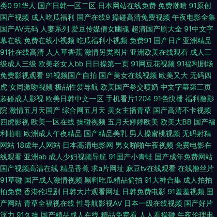
国福利导航 超碰网在线 影音先锋人妻绿帽 老湿机一二三 AV新入口 黄色性爱
类0
91华人
国产日韩一区二区
日本网站在线免费
免费潮喷
91原创
国产视频
成人吃瓜福利
国产在线9
操碰高清免费视频
午夜电影全集
影院 羞羞午夜成人网站 激情五月花婷婷 青娱乐最新地址 欧美日韩女同在线
国产AV无码
人妻系列
爱豆传媒倩女幽魂
超清国产剧大全
91中文字
幕在线
免费在线小视频
吃瓜福利小视频
免费91
国产日产亚洲精品
亚洲社区黄色 久草国产精品 成人网站ww 婷婷五月天色色 成人网站在线观
91社在线高清
人人草香蕉
激情另类图片
亚洲欧美在线观看
成人三
级成人三级
欧美老女人bb
日日操第一页
91网豆花视频
91福利剧场
看91 欧美亚洲国产精品 白丝唐伯虎 亚洲天天影色 香蕉青草伊人视久精品 午
免费影视观看
91视频国产自拍
国产美女在线视频
欧美又大
无码四
虎
女同激吻视频
极品性爱导航
欧美国产拳交喷奶
中文字幕第三页
夜理论 AV免费在线观看网站 91页免费视频 日韩无码无需下载 性爱AV久草网
超碰成人影视
欧美日韩中文一区
手机看片1204
91色快播
福利撸影
院
激情五月天国产
综合网五月天
美女主播青草
国产高清不卡视频
四虎影视
欧美一区在线
操碰视频
五月天婷婷欧美
欧美大BB
国产福
白丝av一区 人人干人人操人妻 久久人人艹艹超碰 国产专区日韩欧美 国产区
利啪啪
欧洲成人午夜精品
国产精品美乳
男人操蜜桃视频
无码射精
网站
18成年人网站
日本高清电影网
男女啪啪午夜视频
免费电影在
51海角 青娱乐大 玖玖爱玖玖操 韩国电视剧网站 亚州日韩欧美 男女叉视频 福
线观看
亚洲ab
成人少妇视频导航
91国产小青蛙
国产成年免费网站
国产视频高清在线
精品香蕉
求a片网址
麻豆tv在线观看
在线撸丝片
利社午夜社区频道 日本污污视频 91官网看 伊人久久国产日本日本 av网站黄
91草碰
国产成人激情视频
黑料吃瓜精品偷拍
91大神合集
成人拍拍
拍免费
香港伦理剧
日韩大片观看网址
日韩免费电影
91羞羞视频
国
在线免费看 亚洲AV黄页网址大全 91小视频熊猫 欧美拍拍 天堂素人约啪 黄色
产网站
青草全福视在线
性导航影视AV
日本一级在线视频
国产好片
浮力
91久操
国产精品成人在线
精品免费看
人人看操碰
午夜伦理电