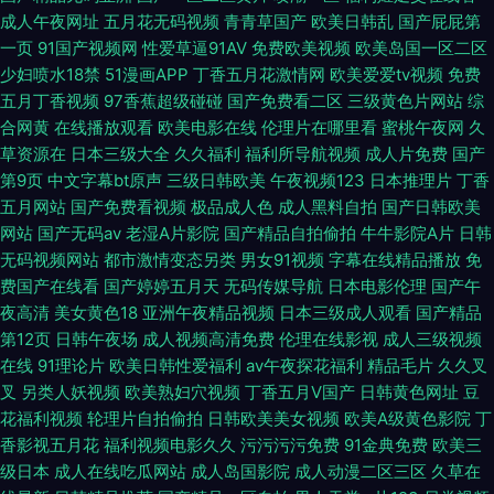
成人免费AV 91麻豆萝莉熟女 深夜免费在线观看
成人午夜网址
五月花无码视频
青青草国产
欧美日韩乱
国产屁屁第
一页
91国产视频网
性爱草逼91AV
免费欧美视频
欧美岛国一区二区
少妇喷水18禁
51漫画APP
丁香五月花激情网
欧美爱爱tv视频
免费
五月丁香视频
97香蕉超级碰碰
国产免费看二区
三级黄色片网站
综
合网黄
在线播放观看
欧美电影在线
伦理片在哪里看
蜜桃午夜网
久
草资源在
日本三级大全
久久福利
福利所导航视频
成人片免费
国产
第9页
中文字幕bt原声
三级日韩欧美
午夜视频123
日本推理片
丁香
五月网站
国产免费看视频
极品成人色
成人黑料自拍
国产日韩欧美
网站
国产无码av
老湿A片影院
国产精品自拍偷拍
牛牛影院A片
日韩
无码视频网站
都市激情变态另类
男女91视频
字幕在线精品播放
免
费国产在线看
国产婷婷五月天
无码传媒导航
日本电影伦理
国产午
夜高清
美女黄色18
亚洲午夜精品视频
日本三级成人观看
国产精品
第12页
日韩午夜场
成人视频高清免费
伦理在线影视
成人三级视频
在线
91理论片
欧美日韩性爱福利
av午夜探花福利
精品毛片
久久叉
叉
另类人妖视频
欧美熟妇穴视频
丁香五月V国产
日韩黄色网址
豆
花福利视频
轮理片自拍偷拍
日韩欧美美女视频
欧美A级黄色影院
丁
香影视五月花
福利视频电影久久
污污污污免费
91金典免费
欧美三
级日本
成人在线吃瓜网站
成人岛国影院
成人动漫二区三区
久草在